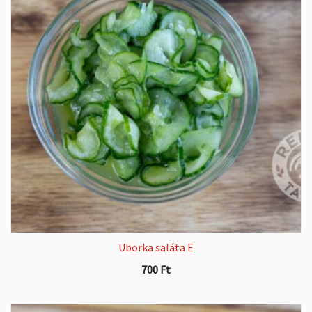
Uborka saláta E
700
Ft