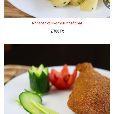
Rántott csirkemell hasábbal
2.700
Ft