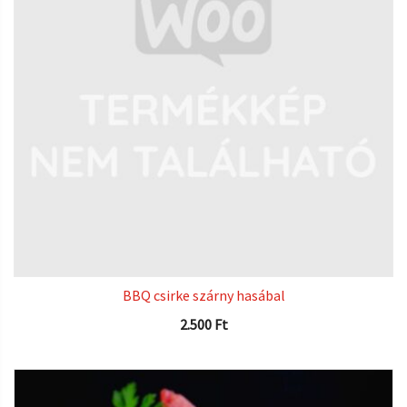
BBQ csirke szárny hasábal
2.500
Ft