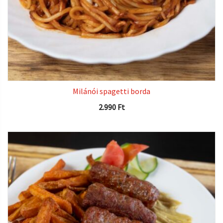
Milánói spagetti borda
2.990
Ft