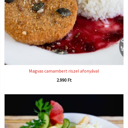
Magvas camambert riszel afonyával
2.990
Ft