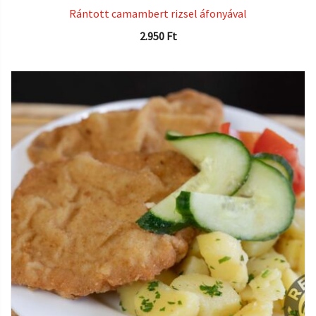
Rántott camambert rizsel áfonyával
2.950
Ft