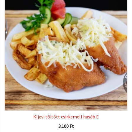
KIjevi tőitőtt csirkemell hasáb E
3.100
Ft