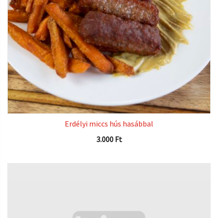
Erdélyi miccs hús hasábbal
3.000
Ft