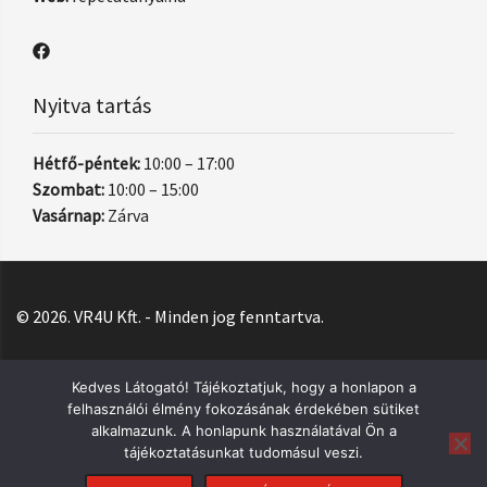
Nyitva tartás
Hétfő-péntek:
10:00 – 17:00
Szombat:
10:00 – 15:00
Vasárnap:
Zárva
© 2026. VR4U Kft. - Minden jog fenntartva.
Kedves Látogató! Tájékoztatjuk, hogy a honlapon a
felhasználói élmény fokozásának érdekében sütiket
alkalmazunk. A honlapunk használatával Ön a
tájékoztatásunkat tudomásul veszi.
Rendeléseket
10:00
és
16:00
között tudunk felvenni.
Sajnos