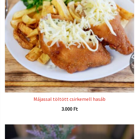
Májassal töltött csirkemell hasáb
3.000
Ft