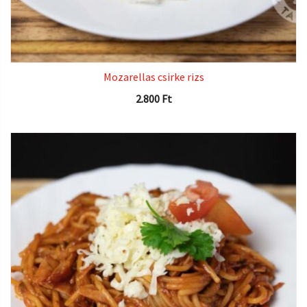
Mozarellas csirke rizs
2.800
Ft