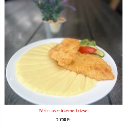
Párizsias csirkemell rizsel
2.700
Ft