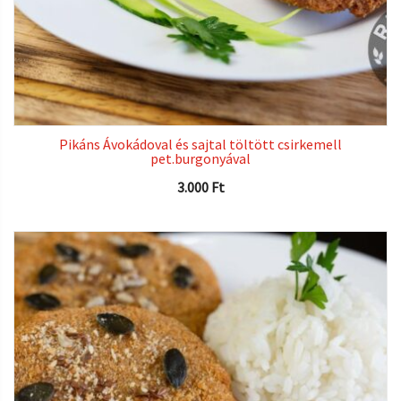
Pikáns Ávokádoval és sajtal töltött csirkemell
pet.burgonyával
3.000
Ft