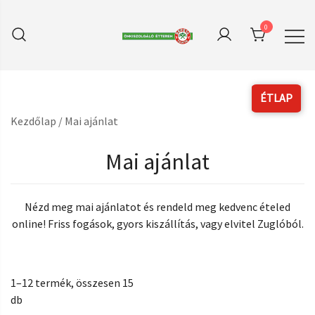
Skip
to
0
content
A hiánypótló online felület az r_keeper
Repetatanya Önkiszolgaló
Étterem
Pizza Delivery szoftverhez
Kezdőlap
/ Mai ajánlat
Mai ajánlat
Nézd meg mai ajánlatot és rendeld meg kedvenc ételed
online! Friss fogások, gyors kiszállítás, vagy elvitel Zuglóból.
1–12 termék, összesen 15
db