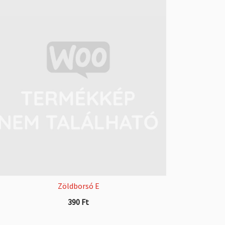
Zöldborsó E
390
Ft