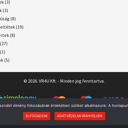
ek
(3)
k
(3)
yúság
(8)
feltétek
(19)
ertek
(8)
(27)
(1)
ok
(5)
© 2026. VR4U Kft. - Minden jog fenntartva.
asználói élmény fokozásának érdekében sütiket alkalmazunk. A honlapun
ELFOGADOM
ADATVÉDELMI IRÁNYELVEK
Rendeléseket
10:00
és
14:30
között tudunk felvenni.