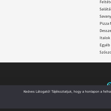
Feltét
Salátá
Savan
Pizza 
Dessz
Italok
Egyéb
Szósz
Kedves Látogató! Tájékoztatjuk, hogy a honlapon a felh