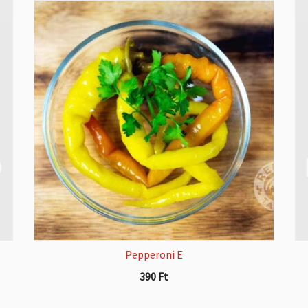
Pepperoni E
390
Ft