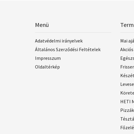
Menü
Term
Adatvédelmi irányelvek
Mai aj
Általános Szerződési Feltételek
Akciós
Impresszum
Egész
Oldaltérkép
Frisse
Készé
Leves
Köret
HETI 
Pizzák
Tészt
Főzel