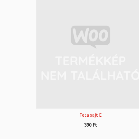
Feta sajt E
390
Ft