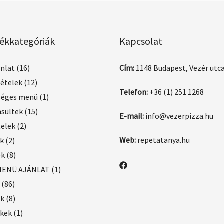
ékkategóriák
Kapcsolat
ánlat
(16)
Cím:
1148 Budapest, Vezér utca
 ételek
(12)
Telefon:
+36 (1) 251 1268
séges menü
(1)
nsültek
(15)
E-mail:
info@vezerpizza.hu
telek
(2)
Web:
repetatanya.hu
ek
(2)
ek
(8)
MENÜ AJÁNLAT
(1)
(86)
ák
(8)
ékek
(1)