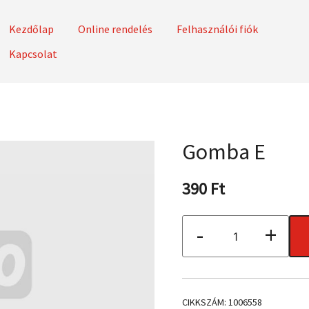
Kezdőlap
Online rendelés
Felhasználói fiók
Kapcsolat
zoftverhez
Gomba E
390
Ft
Gomba
-
+
E
mennyiség
CIKKSZÁM:
1006558