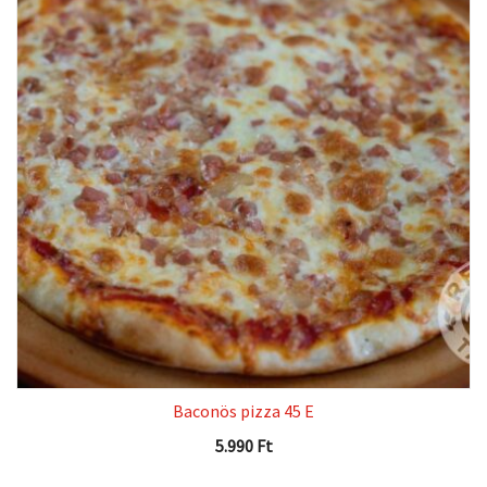
Baconös pizza 45 E
5.990
Ft