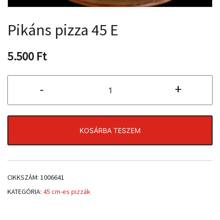
Pikáns pizza 45 E
5.500
Ft
Pikáns
-
+
pizza
45
E
mennyiség
KOSÁRBA TESZEM
CIKKSZÁM:
1006641
KATEGÓRIA:
45 cm-es pizzák