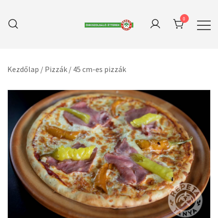
Skip
to
0
content
A hiánypótló online felület az r_keeper
Repetatanya Önkiszolgaló
Étterem
Pizza Delivery szoftverhez
Kezdőlap
/
Pizzák
/
45 cm-es pizzák