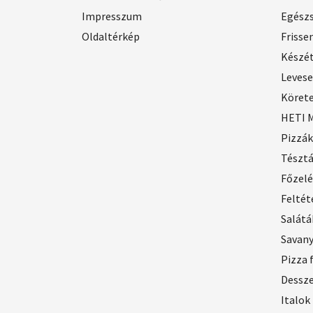
Impresszum
Egész
Oldaltérkép
Frisse
Készé
Leves
Köret
HETI 
Pizzák
Tészt
Főzel
Feltét
Salátá
Savan
Pizza 
Dessz
Italok