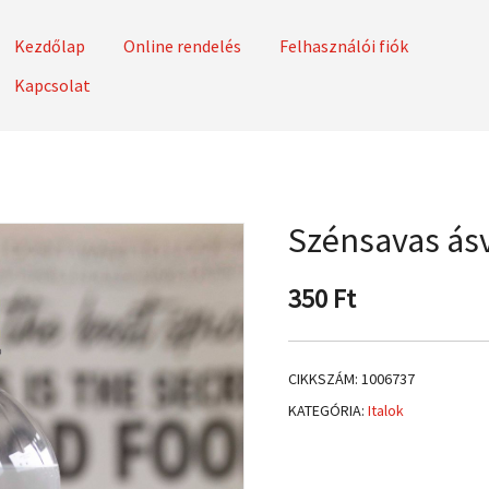
Kezdőlap
Online rendelés
Felhasználói fiók
Kapcsolat
zoftverhez
Szénsavas ásv
350
Ft
CIKKSZÁM:
1006737
KATEGÓRIA:
Italok