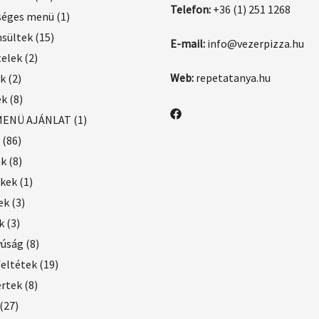
Telefon:
+36 (1) 251 1268
séges menü
(1)
nsültek
(15)
E-mail:
info@vezerpizza.hu
telek
(2)
Web:
repetatanya.hu
ek
(2)
ek
(8)
MENÜ AJÁNLAT
(1)
(86)
ák
(8)
ékek
(1)
ek
(3)
k
(3)
yúság
(8)
feltétek
(19)
ertek
(8)
(27)