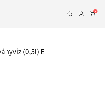
0
ányvíz (0,5l) E