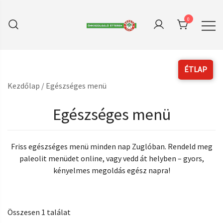
Skip
to
0
content
A hiánypótló online felület az r_keeper
Repetatanya Önkiszolgaló
Étterem
Pizza Delivery szoftverhez
Kezdőlap
/ Egészséges menü
Egészséges menü
Friss egészséges menü minden nap Zuglóban. Rendeld meg
paleolit menüdet online, vagy vedd át helyben – gyors,
kényelmes megoldás egész napra!
Összesen 1 találat